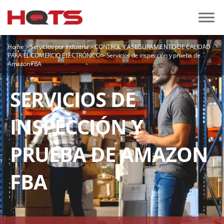
Home
>
Servicios por Industria
>
CONTROL Y ASEGURAMIENTO DE CALIDAD
PARA EL COMERCIO ELECTRÓNICO
>
Servicios de inspección y prueba de
Amazon FBA
SERVICIOS DE
INSPECCIÓN Y
PRUEBA DE AMAZON
FBA