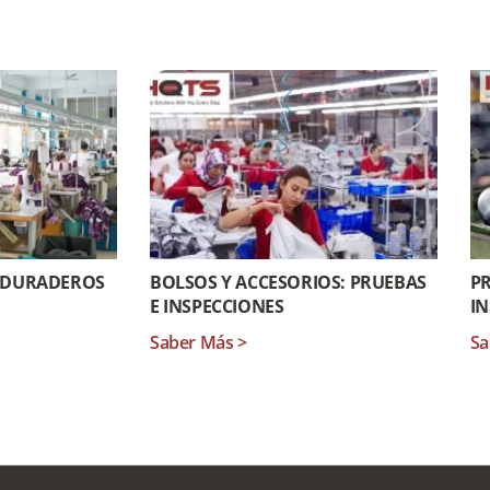
S DURADEROS
BOLSOS Y ACCESORIOS: PRUEBAS
PR
E INSPECCIONES
IN
Saber Más >
Sa