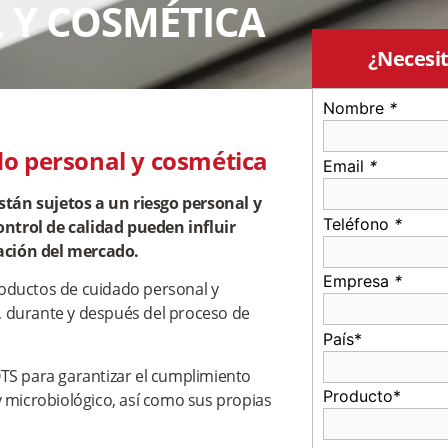
 Y COSMÉTICA
¿Necesi
Nombre
*
do personal y cosmética
Email
*
stán sujetos a un riesgo personal y
Teléfono
*
ontrol de calidad pueden influir
tación del mercado.
Empresa
*
roductos de cuidado personal y
, durante y después del proceso de
País*
QTS para garantizar el cumplimiento
Producto*
y microbiológico, así como sus propias