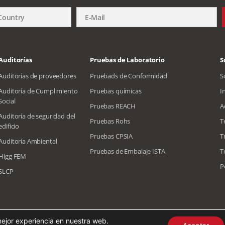
Auditorías
Pruebas de Laboratorio
S
Auditorías de proveedores
Pruebads de Conformidad
S
Auditoría de Cumplimiento
Pruebas químicas
I
Social
Pruebas REACH
A
Auditoría de seguridad del
Pruebas Rohs
T
edificio
Pruebas CPSIA
T
Auditoría Ambiental
Pruebas de Embalaje ISTA
T
Higg FEM
P
SLCP
ta
Japonés
Chinese
Alemán
Francés
mejor experiencia en nuestra web.