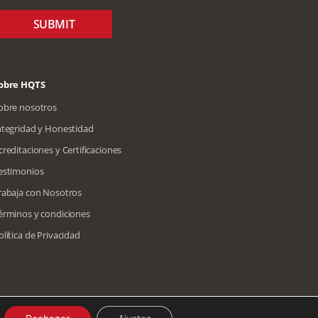
SUBMIT
obre HQTS
obre nosotros
ntegridad y Honestidad
creditaciones y Certificaciones
estimonios
rabaja con Nosotros
érminos y condiciones
olítica de Privacidad
Coreano
Árabe
Italiano