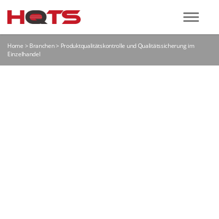
Home
>
Branchen
>
Produktqualitätskontrolle und Qualitätssicherung im
Einzelhandel
PRODUKTQUALITÄTS
UND
QUALITÄTSSICHERUN
IM EINZELHANDEL