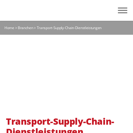
Home
>
Branchen
>
Transport-Supply-Chain-Dienstleistungen
TRANSPORT-SUPPLY-
CHAIN-
DIENSTLEISTUNGEN
Transport-Supply-Chain-
Dienstleistungen