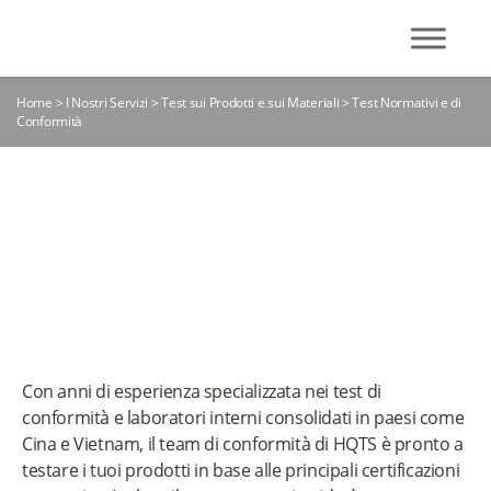
Home
>
I Nostri Servizi
>
Test sui Prodotti e sui Materiali
>
Test Normativi e di
Conformità
TEST NORMATIVI E DI
CONFORMITÀ
Con anni di esperienza specializzata nei test di
conformità e laboratori interni consolidati in paesi come
Cina e Vietnam, il team di conformità di HQTS è pronto a
testare i tuoi prodotti in base alle principali certificazioni