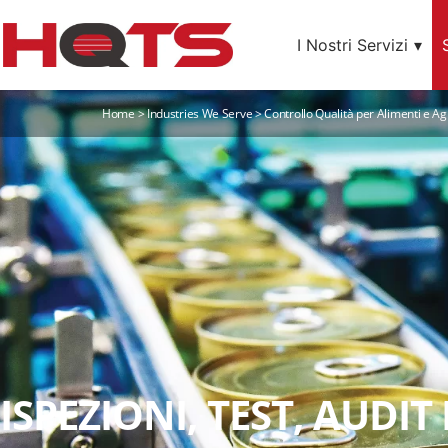
I Nostri Servizi
Home
>
Industries We Serve
>
Controllo Qualità per Alimenti e Ag
ISPEZIONI, TEST, AUDIT 