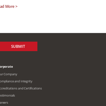
ad More >
SUBMIT
orporate
ur Company
ompliance and Integrity
ccreditations and Certifications
estimonials
areers