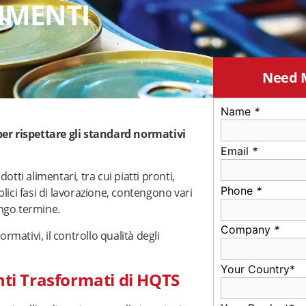
LIMENTI
Need 
Name
*
 per rispettare gli standard normativi
Email
*
i alimentari, tra cui piatti pronti,
Phone
*
lici fasi di lavorazione, contengono vari
ngo termine.
Company
*
rmativi, il controllo qualità degli
Your Country*
enti Trasformati di HQTS