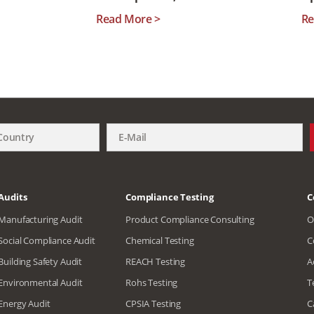
Read More >
Re
Audits
Compliance Testing
C
Manufacturing Audit
Product Compliance Consulting
O
Social Compliance Audit
Chemical Testing
C
Building Safety Audit
REACH Testing
A
Environmental Audit
Rohs Testing
T
Energy Audit
CPSIA Testing
C