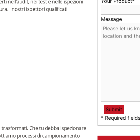
Your Product*
i nell’audit, nei test e nelle ispezioni
ra. I nostri ispettori qualificati
Message
* Required field
i trasformati. Che tu debba ispezionare
 Adottiamo processi di campionamento