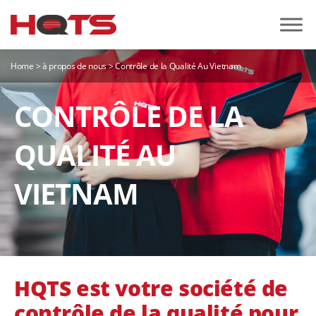
Home
>
à propos de nous
>
Contrôle de la Qualité Au Vietnam
CONTRÔLE DE LA
QUALITÉ AU
VIETNAM
HQTS est votre société de
contrôle de la qualité pour