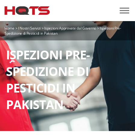
Home
>
I Nostri Servizi
>
Ispezioni Approvate dal Governo
>
Ispezioni Pre-
Spedizione di Pesticidi in Pakistan
ISPEZIONI PRE-
SPEDIZIONE DI
PESTICIDI IN
PAKISTAN