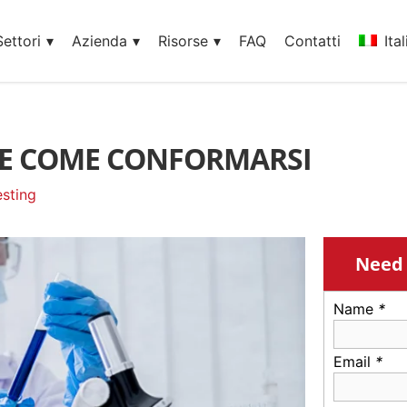
Settori
Azienda
Risorse
FAQ
Contatti
Ita
 E COME CONFORMARSI
esting
Need 
Name
*
Email
*