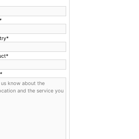
*
try*
uct*
*