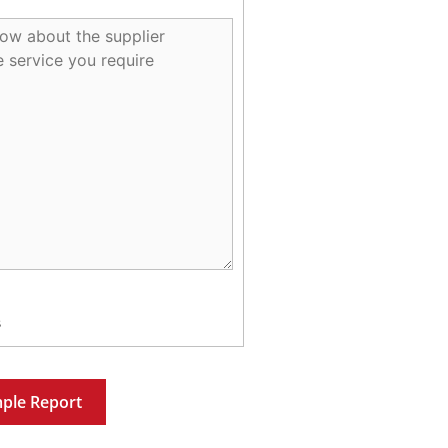
s
ple Report