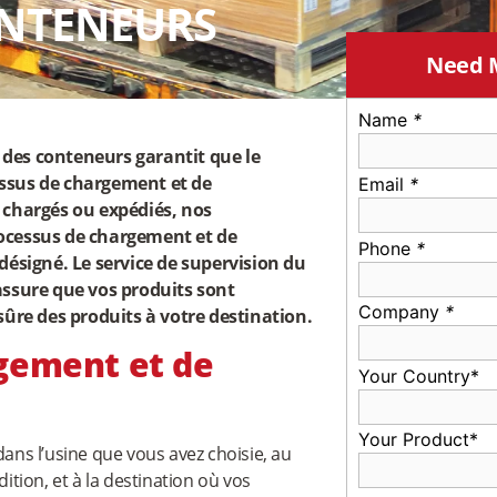
NTENEURS
Need 
Name
*
des conteneurs garantit que le
essus de chargement et de
Email
*
 chargés ou expédiés, nos
rocessus de chargement et de
Phone
*
signé. Le service de supervision du
sure que vos produits sont
Company
*
sûre des produits à votre destination.
rgement et de
Your Country*
Your Product*
dans l’usine que vous avez choisie, au
tion, et à la destination où vos