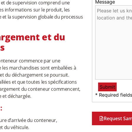
Message
on et de supervision comprend une
es informations sur le produit, les
 et la supervision globale du processus
argement et du
s
conteneur commence par une
ue les marchandises sont emballées à
 et du déchargement se poursuit.
lées et que toutes les spécifications
échargement du conteneur commencent,
* Required field
ée et déchargée.
:
Request Sam
ure d’arrivée du conteneur,
t du véhicule.