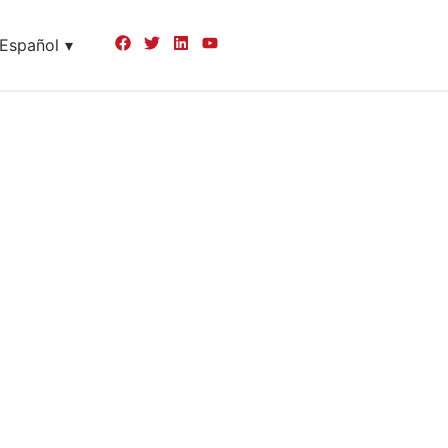
Español
en HQTS
ministro
e incluyen
pruebas de
es.