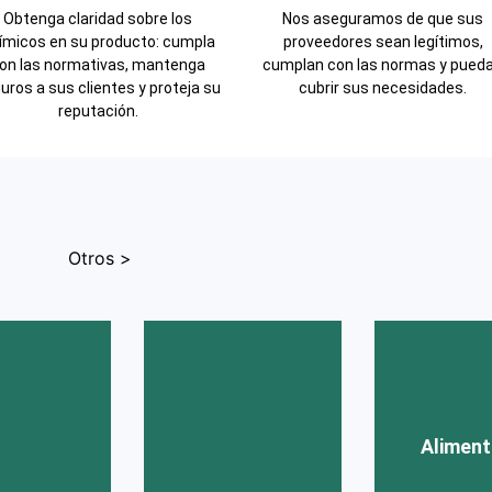
Obtenga claridad sobre los
Nos aseguramos de que sus
ímicos en su producto: cumpla
proveedores sean legítimos,
on las normativas, mantenga
cumplan con las normas y pued
uros a sus clientes y proteja su
cubrir sus necesidades.
reputación.
Otros >
Aliment
Segur
Aliment
Marisc
Pesca
Aliment
Fruta
uidado
Hortal
Calzado
|