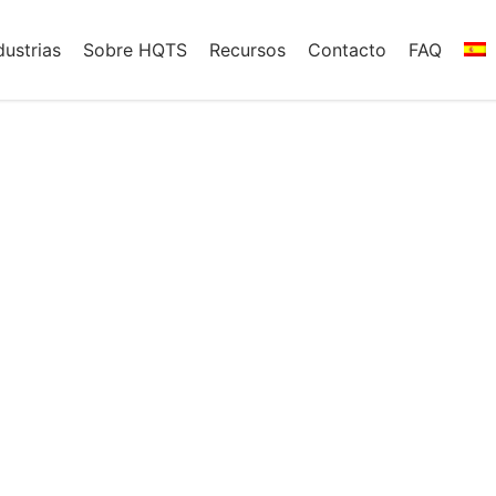
dustrias
Sobre HQTS
Recursos
Contacto
FAQ
 marcas confían 
r su cadena de su
egrales para la cadena de suministro, qu
iones,
auditorías
y más, en más de 40 país