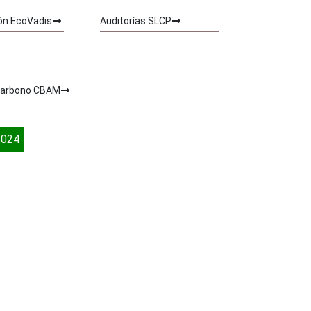
ión EcoVadis
Auditorías SLCP
 Carbono CBAM
2024