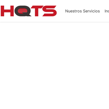
Nuestros Servicios
In
Más de 50,000
para fortaleze
Protege tu negocio con soluciones int
laboratorio,
inspecc