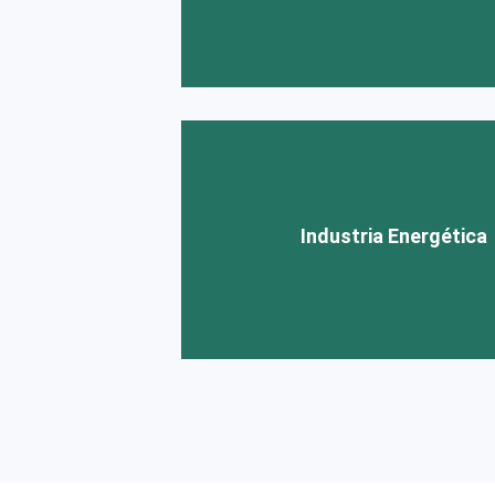
Accesorios
|
Bienes Durade
Industria Energética
Industria Energética
Gas y Petróleo
|
Energía y Plantas 