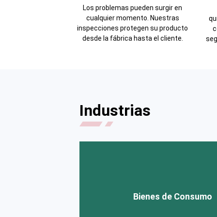
Los problemas pueden surgir en
cualquier momento. Nuestras
qu
inspecciones protegen su producto
c
desde la fábrica hasta el cliente.
seg
Industrias
Bienes de Consumo
Bienes de Consumo
Ropa y Textiles
|
Electrónica
|
C
personal y Cosmética
|
Juguetes
|