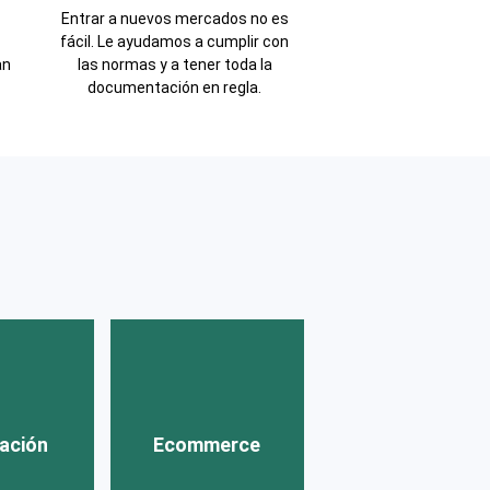
Entrar a nuevos mercados no es
fácil. Le ayudamos a cumplir con
an
las normas y a tener toda la
documentación en regla.
ación
idad
aria
|
os y
Ecommerce
dos
|
ación
Ecommerce
s y
Ecommerce
|
izas
|
Amazon FBA