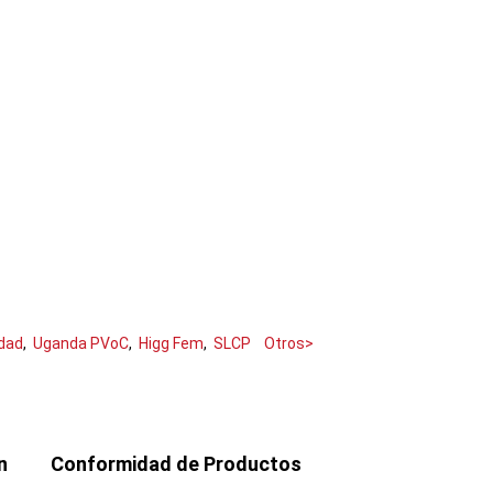
idad
,
Uganda PVoC
,
Higg Fem
,
SLCP
Otros>
n
Conformidad de Productos