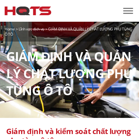
Home
>
Lĩnh vực dịch vụ
>
GIÁM ĐỊNH VÀ QUẢN LÝ CHẤT LƯỢNG PHỤ TÙNG
Ô TÔ
GIÁM ĐỊNH VÀ QUẢN
LÝ CHẤT LƯỢNG PHỤ
TÙNG Ô TÔ
Giám định và kiểm soát chất lượng