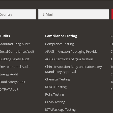
Audits
Compliance Testing
C
Manufacturing Audit
Compliance Testing
O
Social Compliance Audit
APASS – Amazon Packaging Provider
C
Building Safety Audit
AQSIQ Certificate of Qualification
A
Environmental Audit
China Inspection Body and Laboratory
T
Mandatory Approval
Energy Audit
C
Chemical Testing
Food Safety Audit
T
REACH Testing
C-TPAT Audit
P
Rohs Testing
CPSIA Testing
ISTA Package Testing