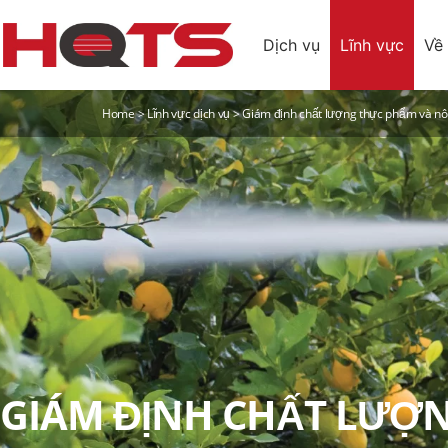
Dịch vụ
Lĩnh vực
Về 
Home
>
Lĩnh vực dịch vụ
>
Giám định chất lượng thực phẩm và n
GIÁM ĐỊNH CHẤT LƯỢ