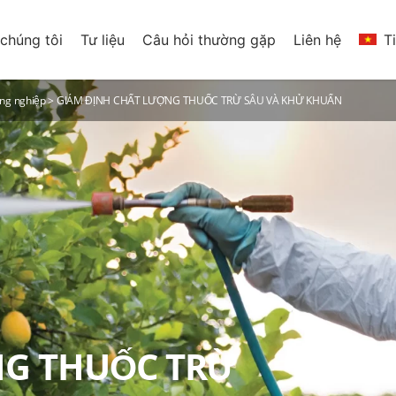
chúng tôi
Tư liệu
Câu hỏi thường gặp
Liên hệ
T
ông nghiệp
>
GIÁM ĐỊNH CHẤT LƯỢNG THUỐC TRỪ SÂU VÀ KHỬ KHUẨN
NG THUỐC TRỪ