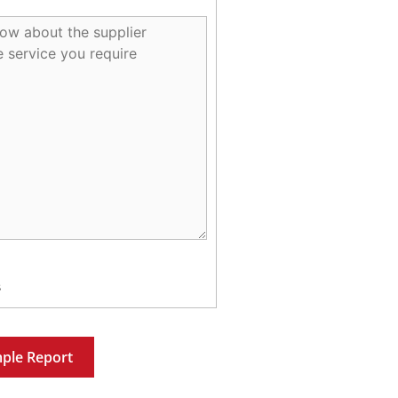
s
ple Report