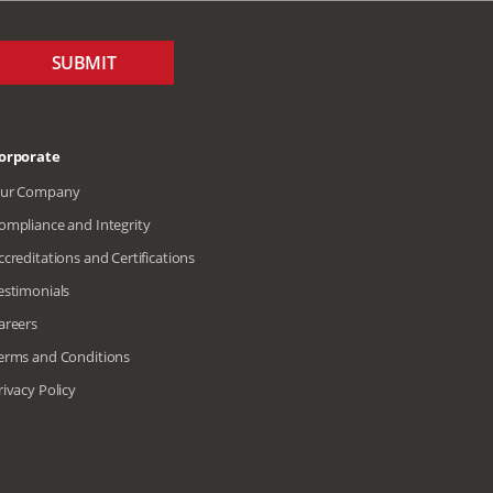
SUBMIT
orporate
ur Company
ompliance and Integrity
ccreditations and Certifications
estimonials
areers
erms and Conditions
rivacy Policy