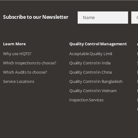
Subscribe to our Newsletter
Learn More
Quality Control Management
Why use HQTS?
Acceptable Quality Limit
Which Inspections to choose?
Quality Control in India
Which Audits to choose?
Quality Control in China
Service Locations
Quality Control in Bangladesh
Quality Control in Vietnam
Inspection Services