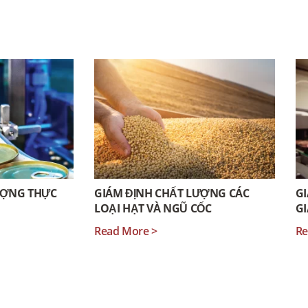
ƯỢNG THỰC
GIÁM ĐỊNH CHẤT LƯỢNG CÁC
GI
LOẠI HẠT VÀ NGŨ CỐC
G
Read More >
Re