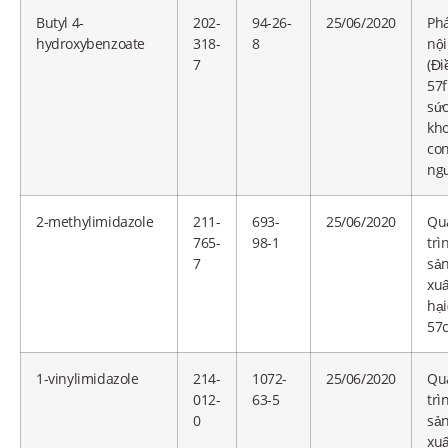
Butyl 4-
202-
94-26-
25/06/2020
Ph
hydroxybenzoate
318-
8
nội
7
(Đi
57f
sứ
kh
co
ngư
2-methylimidazole
211-
693-
25/06/2020
Qu
765-
98-1
trì
7
sả
xuấ
hại
57c
1-vinylimidazole
214-
1072-
25/06/2020
Qu
012-
63-5
trì
0
sả
xuấ