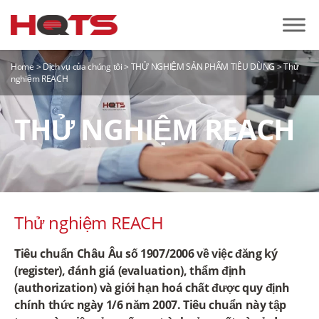
Home
>
Dịch vụ của chúng tôi
>
THỬ NGHIỆM SẢN PHẨM TIÊU DÙNG
>
Thử
nghiệm REACH
THỬ NGHIỆM REACH
Thử nghiệm REACH
Tiêu chuẩn Châu Âu số 1907/2006 về việc đăng ký
(register), đánh giá (evaluation), thẩm định
(authorization) và giới hạn hoá chất được quy định
chính thức ngày 1/6 năm 2007. Tiêu chuẩn này tập