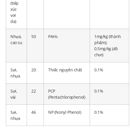
(tiếp
xúc
với
da)
Nhựa,
50
PAHs
1mg/kg (thành
cao su
phẩm);
0.5mg/kg (đồ
chơi)
Sợi,
20
Thiếc nguyên chất
0.1%
nhựa
Sợi,
22
PCP
0.1%
vải
(Pentachlorophenol)
Sợi,
46
NP (Nonyl Phenol)
0.1%
nhựa