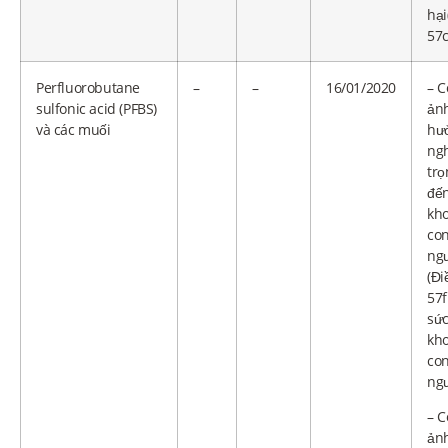
hại
57c
Perfluorobutane
–
–
16/01/2020
– C
sulfonic acid (PFBS)
ản
và các muối
hư
ng
trọ
đế
kh
co
ng
(Đi
57f
sứ
kh
co
ngư
– C
ản