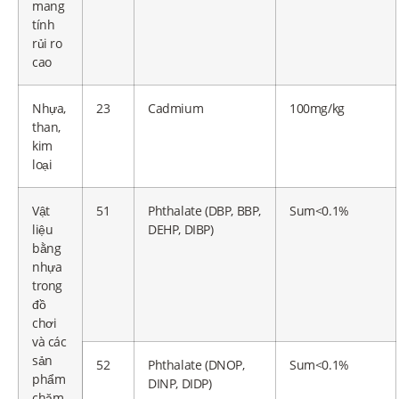
mang
tính
rủi ro
cao
Nhựa,
23
Cadmium
100mg/kg
than,
kim
loại
Vật
51
Phthalate (DBP, BBP,
Sum<0.1%
liệu
DEHP, DIBP)
bằng
nhựa
trong
đồ
chơi
và các
sản
52
Phthalate (DNOP,
Sum<0.1%
phẩm
DINP, DIDP)
chăm