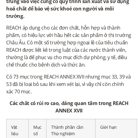
trung vào việc củng cố quy trình sản xuất và sử dụng
hoá chất để bảo vệ sức khoẻ con người và môi
trường.
REACH áp dụng cho các đơn chất, hỗn hợp và thành
phẩm, có hiệu lực với hầu hết các sản phẩm ở thị trường
Châu Âu. Có một số trường hợp ngoại lệ của tiêu chuẩn
REACH được liệt kê trong luật của các nước thành viên,
thường là để phục vụ cho mục đích dự phòng, y tế, điều
chế thuốc cho bệnh dịch và thức ăn.
Có 73 mục trong REACH ANNEX XVII nhưng mục 33, 39 và
53 đã bị loại bỏ sau khi xem xét lại, vì vậy chỉ còn chính
xác 70 mục.
Các chất có rủi ro cao, đáng quan tâm trong REACH
ANNEX XVII
Vật
Mục
Thành phần cần
Giới hạn
liệu
số
Thử nghiệm