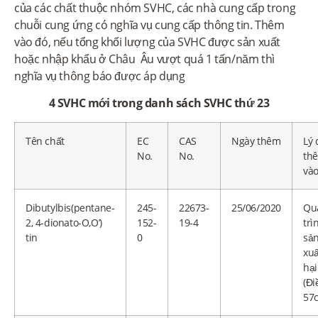
của các chất thuộc nhóm SVHC, các nhà cung cấp trong
chuỗi cung ứng có nghĩa vụ cung cấp thông tin. Thêm
vào đó, nếu tổng khối lượng của SVHC được sản xuất
hoặc nhập khẩu ở Châu Âu vượt quá 1 tấn/năm thì
nghĩa vụ thông báo được áp dụng
4 SVHC mới trong danh sách SVHC thứ 23
Tên chất
EC
CAS
Ngày thêm
Lý 
No.
No.
th
và
Dibutylbis(pentane-
245-
22673-
25/06/2020
Qu
2, 4-dionato-O,O’)
152-
19-4
trì
tin
0
sả
xuấ
hại
(Đi
57c