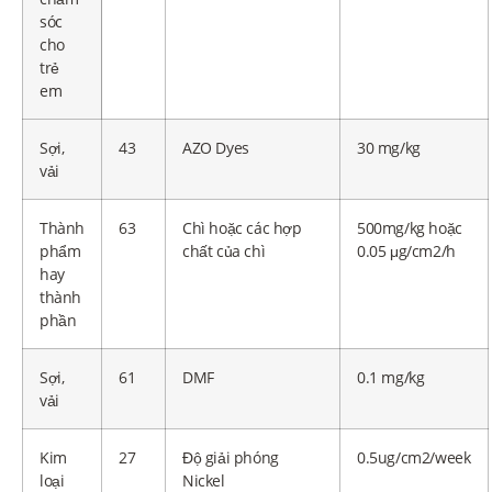
sóc
cho
trẻ
em
Sợi,
43
AZO Dyes
30 mg/kg
vải
Thành
63
Chì hoặc các hợp
500mg/kg hoặc
phẩm
chất của chì
0.05 μg/cm2/h
hay
thành
phần
Sợi,
61
DMF
0.1 mg/kg
vải
Kim
27
Độ giải phóng
0.5ug/cm2/week
loại
Nickel