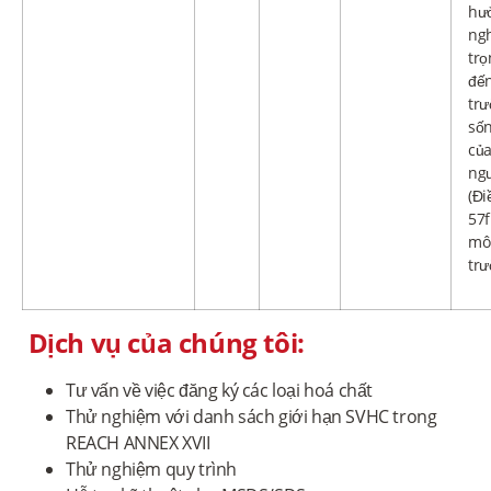
hư
ng
trọ
đế
tr
số
của
ng
(Đi
57f
mô
trư
Dịch vụ của chúng tôi:
Tư vấn về việc đăng ký các loại hoá chất
Thử nghiệm với danh sách giới hạn SVHC trong
REACH ANNEX XVII
Thử nghiệm quy trình