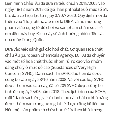
Liên minh Châu Âu đã đưa ra tiêu chuẩn 2018/2005 vào
ngày 18/12 năm 2018 để giới hạn phthalates ở mục số 51,
bắt đầu có hiệu lực từ ngày 07/07/ 2020. Quy định mới đã
thêm vào 1 loại phthalate mới là DIBP, và nó mở rộng
phạm vi áp dụng từ đồ chơi và sản phẩm chăm sóc trẻ
em đến máy bay. Điều này sẽ ảnh hưởng nhiều đến các
nhà máy Trung Quốc.
Dựa vào việc đánh giá các hoá chất, Cơ quan Hoá chất
châu Âu (European Chemicals Agency, ECHA) đã chuyển
vào một số hoá chất thuộc nhóm rủi ro cao vào nhóm
đáng chú ý ở mức độ cao (Substances of Very High
Concern, SVHC). Danh sách 15 SVHC đầu tiên đã được
công bố vào ngày 28/10 năm 2008. Và với các loại SVHC
được thêm vào sau này, đã có 209 SVHC được công bố
tính đến ngày 25/06 năm 2018. Theo lịch trình của ECHA,
một “danh sách ứng viên” dành cho các chất có khả năng
được thêm vào trong tương lai sẽ được công bố liên tục.
Nếu một sản phẩm có chứa hơn 0.1% theo khối lượng